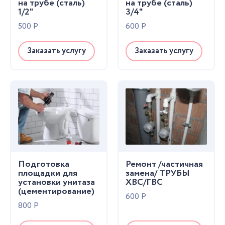
на трубе (сталь)
на трубе (сталь)
1/2"
3/4"
500
Р
600
Р
Заказать услугу
Заказать услугу
Подготовка
Ремонт /частичная
площадки для
замена/ ТРУБЫ
установки унитаза
ХВС/ГВС
(цементирование)
600
Р
800
Р