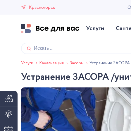
Красногорск
О
Услуги
Сант
Устранение ЗАСОРА /у
Услуги
›
Канализация
›
Засоры
›
Устранение ЗАСОРА /унита