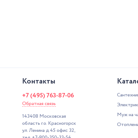
Контакты
Катал
+7 (495) 763-87-06
Сантехни
Обратная связь
Электрик
Муж на ч
143408
Московская
область г.о. Красногорск
Отоплен
ул. Ленина д.45 офис 32,
тел.
+7-800-350-33-54
,