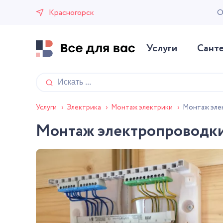
Красногорск
О
Услуги
Сант
Монтаж эле
Услуги
›
Электрика
›
Монтаж электрики
›
Монтаж электропроводки 