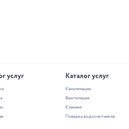
ог услуг
Каталог услуг
ка
Канализация
а
Вентиляция
ас
Клининг
ие
Поверка водосчетчиков